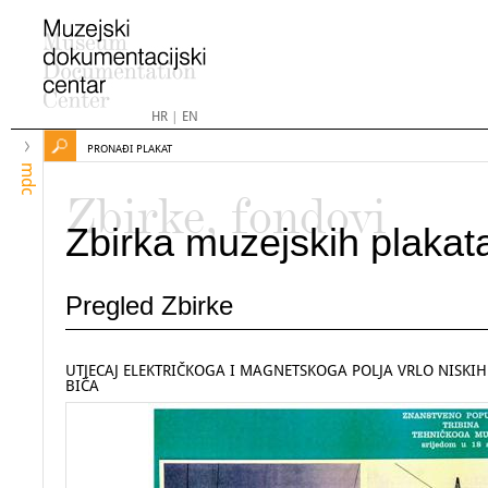
HR
|
EN
PRONAĐI PLAKAT
mdc
Zbirke, fondovi
Zbirka muzejskih plakat
Pregled Zbirke
UTJECAJ ELEKTRIČKOGA I MAGNETSKOGA POLJA VRLO NISKIH
BIĆA