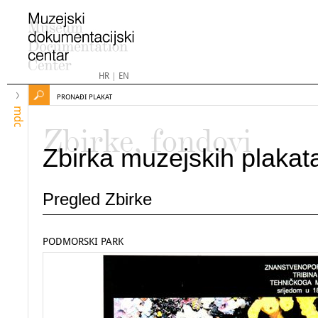
HR
|
EN
PRONAĐI PLAKAT
mdc
Zbirke, fondovi
Zbirka muzejskih plakat
Pregled Zbirke
PODMORSKI PARK