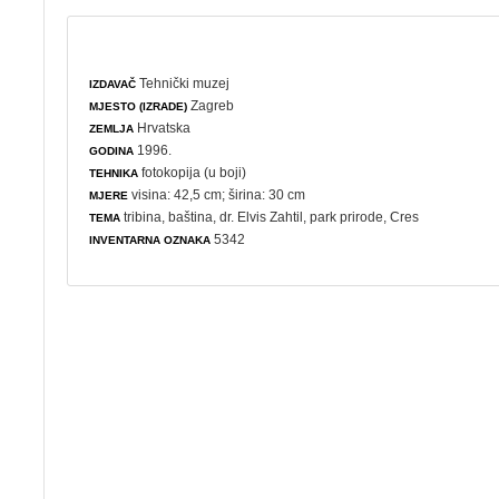
Tehnički muzej
IZDAVAČ
Zagreb
MJESTO (IZRADE)
Hrvatska
ZEMLJA
1996.
GODINA
fotokopija (u boji)
TEHNIKA
visina: 42,5 cm; širina: 30 cm
MJERE
tribina
,
baština
, dr. Elvis Zahtil,
park prirode
, Cres
TEMA
5342
INVENTARNA OZNAKA