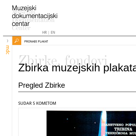
HR
|
EN
PRONAĐI PLAKAT
mdc
Zbirke, fondovi
Zbirka muzejskih plakat
Pregled Zbirke
SUDAR S KOMETOM