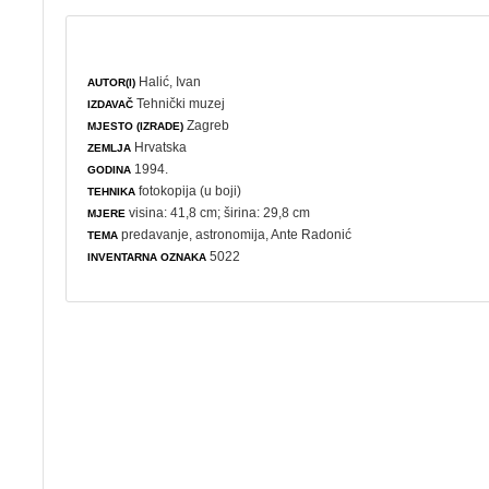
Halić, Ivan
AUTOR(I)
Tehnički muzej
IZDAVAČ
Zagreb
MJESTO (IZRADE)
Hrvatska
ZEMLJA
1994.
GODINA
fotokopija (u boji)
TEHNIKA
visina: 41,8 cm; širina: 29,8 cm
MJERE
predavanje
,
astronomija
, Ante Radonić
TEMA
5022
INVENTARNA OZNAKA