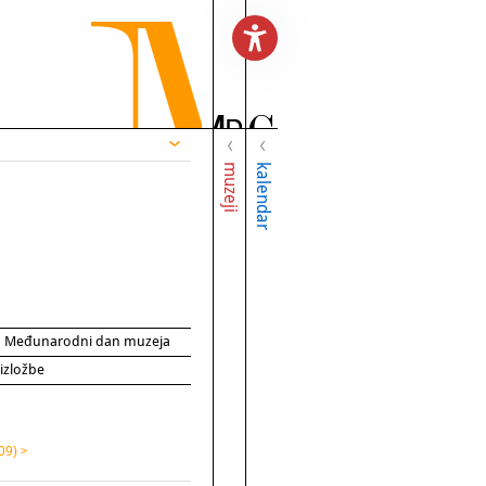
muzeji
kalendar
za Međunarodni dan muzeja
 izložbe
09) >