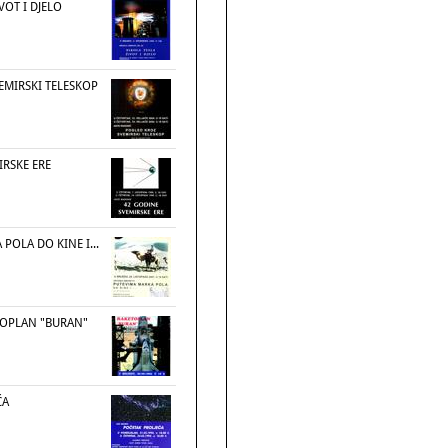
VOT I DJELO
EMIRSKI TELESKOP
IRSKE ERE
POLA DO KINE I...
TOPLAN "BURAN"
ĆA