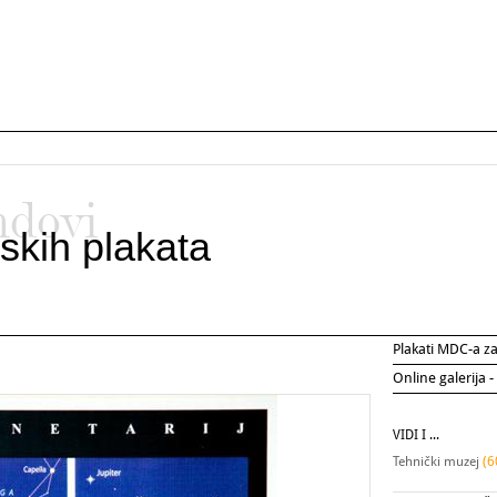
ndovi
skih plakata
Plakati MDC-a 
Online galerija -
VIDI I ...
Tehnički muzej
(6