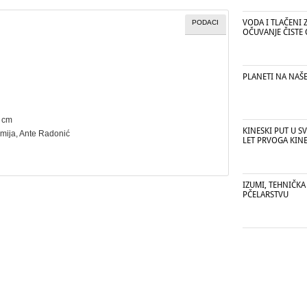
VODA I TLAČENI 
PODACI
OČUVANJE ČISTE
PLANETI NA NAŠ
2 cm
KINESKI PUT U S
mija
, Ante Radonić
LET PRVOGA KIN
IZUMI, TEHNIČK
PČELARSTVU