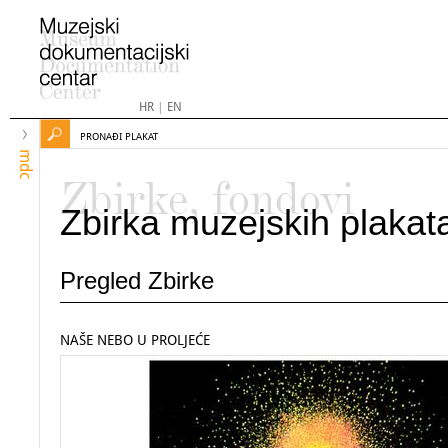
HR
|
EN
PRONAĐI PLAKAT
mdc
Zbirke, fondovi
Zbirka muzejskih plakat
Pregled Zbirke
NAŠE NEBO U PROLJEĆE