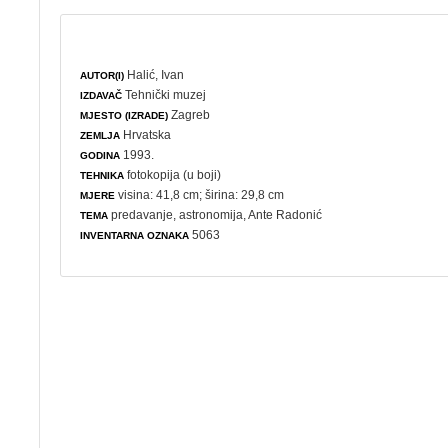
Halić, Ivan
AUTOR(I)
Tehnički muzej
IZDAVAČ
Zagreb
MJESTO (IZRADE)
Hrvatska
ZEMLJA
1993.
GODINA
fotokopija (u boji)
TEHNIKA
visina: 41,8 cm; širina: 29,8 cm
MJERE
predavanje
,
astronomija
, Ante Radonić
TEMA
5063
INVENTARNA OZNAKA