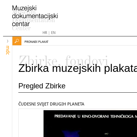
HR
|
EN
PRONAĐI PLAKAT
mdc
Zbirke, fondovi
Zbirka muzejskih plakat
Pregled Zbirke
ČUDESNI SVIJET DRUGIH PLANETA