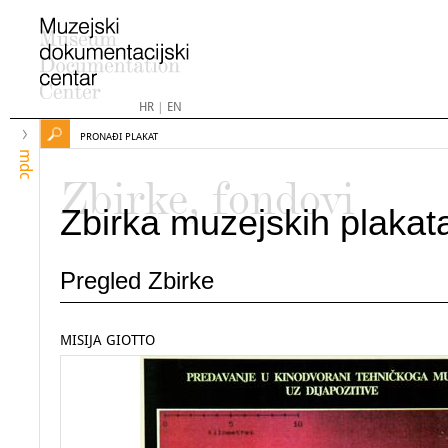
HR
|
EN
PRONAĐI PLAKAT
mdc
Zbirke, fondovi
Zbirka muzejskih plakat
Pregled Zbirke
MISIJA GIOTTO