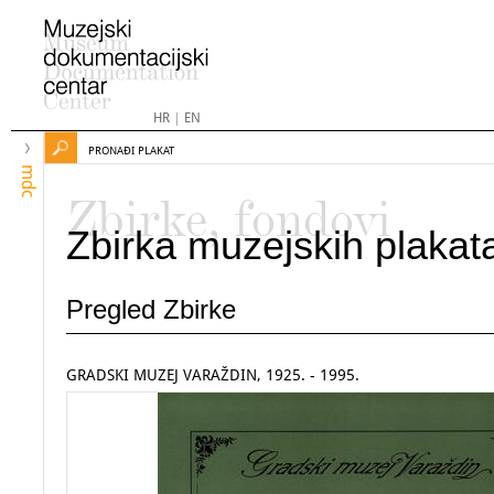
HR
|
EN
PRONAĐI PLAKAT
mdc
Zbirke, fondovi
Zbirka muzejskih plakat
Pregled Zbirke
GRADSKI MUZEJ VARAŽDIN, 1925. - 1995.