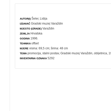
Šeler, Lidija
AUTOR(I)
Gradski muzej Varaždin
IZDAVAČ
Varaždin
MJESTO (IZRADE)
Hrvatska
ZEMLJA
1996.
GODINA
offset
TEHNIKA
visina: 69,5 cm; širina: 48 cm
MJERE
promocija
,
stalni postav
, Gradski muzej Varaždin,
obljetnica
, 
TEMA
5292
INVENTARNA OZNAKA