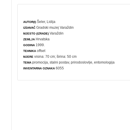
Šeler, Lidija
AUTOR(I)
Gradski muzej Varaždin
IZDAVAČ
Varaždin
MJESTO (IZRADE)
Hrvatska
ZEMLJA
1999.
GODINA
offset
TEHNIKA
visina: 70 cm; širina: 50 cm
MJERE
promocija
,
stalni postav
,
prirodoslovlje
,
entomologija
TEMA
6055
INVENTARNA OZNAKA