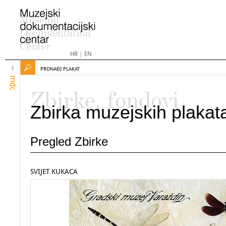
HR
|
EN
PRONAĐI PLAKAT
mdc
Zbirke, fondovi
Zbirka muzejskih plakat
Pregled Zbirke
SVIJET KUKACA