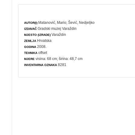
Matanović, Mario
;
Šević, Nedjeljko
AUTOR(I)
Gradski muzej Varaždin
IZDAVAČ
Varaždin
MJESTO (IZRADE)
Hrvatska
ZEMLJA
2008.
GODINA
offset
TEHNIKA
visina: 68 cm; širina: 48,7 cm
MJERE
8281
INVENTARNA OZNAKA