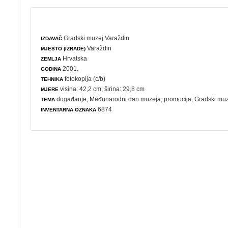
Gradski muzej Varaždin
IZDAVAČ
Varaždin
MJESTO (IZRADE)
Hrvatska
ZEMLJA
2001.
GODINA
fotokopija (c/b)
TEHNIKA
visina: 42,2 cm; širina: 29,8 cm
MJERE
događanje
,
Međunarodni dan muzeja
,
promocija
, Gradski mu
TEMA
6874
INVENTARNA OZNAKA