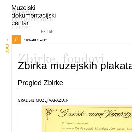
HR
|
EN
PRONAĐI PLAKAT
mdc
Zbirke, fondovi
Zbirka muzejskih plakat
Pregled Zbirke
GRADSKI MUZEJ VARAŽDIN