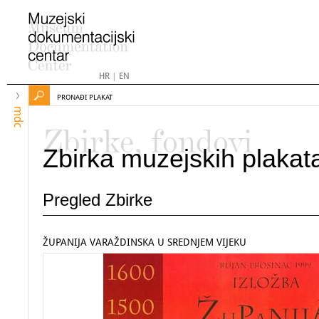
HR
|
EN
PRONAĐI PLAKAT
mdc
Zbirke, fondovi
Zbirka muzejskih plakat
Pregled Zbirke
ŽUPANIJA VARAŽDINSKA U SREDNJEM VIJEKU