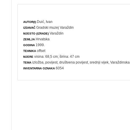
Duić, Ivan
AUTOR(I)
Gradski muzej Varaždin
IZDAVAČ
Varaždin
MJESTO (IZRADE)
Hrvatska
ZEMLJA
1999.
GODINA
offset
TEHNIKA
visina: 68,5 cm; širina: 47 cm
MJERE
izložba
,
povijest
,
društvena povijest
, srednji vijek, Varaždinsk
TEMA
6054
INVENTARNA OZNAKA