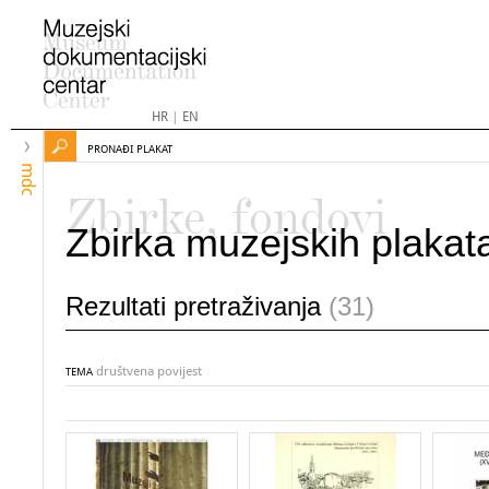
HR
|
EN
PRONAĐI PLAKAT
mdc
Zbirke, fondovi
Zbirka muzejskih plakat
Rezultati pretraživanja
(31)
društvena povijest
TEMA