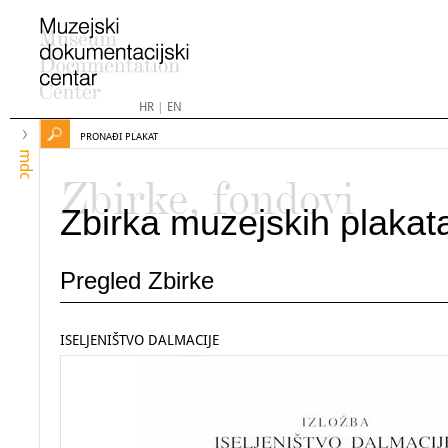
HR
|
EN
PRONAĐI PLAKAT
mdc
Zbirke, fondovi
Zbirka muzejskih plakat
Pregled Zbirke
ISELJENIŠTVO DALMACIJE