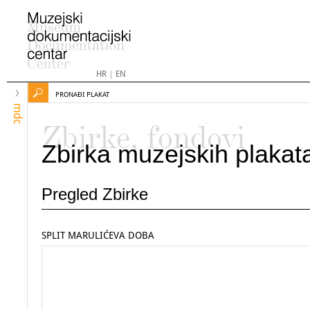
HR
|
EN
PRONAĐI PLAKAT
mdc
Zbirke, fondovi
Zbirka muzejskih plakat
Pregled Zbirke
SPLIT MARULIĆEVA DOBA