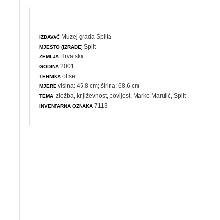
Muzej grada Splita
IZDAVAČ
Split
MJESTO (IZRADE)
Hrvatska
ZEMLJA
2001.
GODINA
offset
TEHNIKA
visina: 45,8 cm; širina: 68,6 cm
MJERE
izložba
,
književnost
,
povijest
, Marko Marulić, Split
TEMA
7113
INVENTARNA OZNAKA