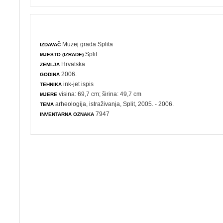
Muzej grada Splita
IZDAVAČ
Split
MJESTO (IZRADE)
Hrvatska
ZEMLJA
2006.
GODINA
ink-jet ispis
TEHNIKA
visina: 69,7 cm; širina: 49,7 cm
MJERE
arheologija
,
istraživanja
, Split, 2005. - 2006.
TEMA
7947
INVENTARNA OZNAKA