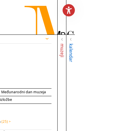
muzeji
kalendar
za Međunarodni dan muzeja
 izložbe
a
(25) >