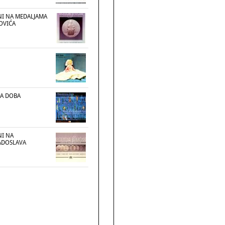
NI NA MEDALJAMA
OVIĆA
VA DOBA
NI NA
ADOSLAVA