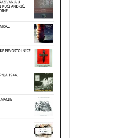
RAŽIVANJA U
I KUĆI ANDRIĆ,
ODINE
OMKA…
TSKE PRVOSTOLNICE
IPNJA 1944.
LMACIJE