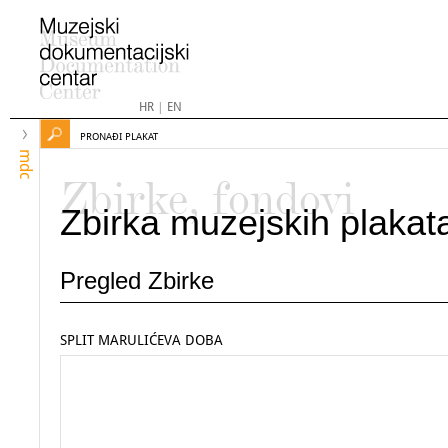
HR
|
EN
PRONAĐI PLAKAT
mdc
Zbirke, fondovi
Zbirka muzejskih plakat
Pregled Zbirke
SPLIT MARULIĆEVA DOBA