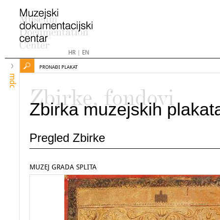
HR
|
EN
PRONAĐI PLAKAT
mdc
Zbirke, fondovi
Zbirka muzejskih plakat
Pregled Zbirke
MUZEJ GRADA SPLITA