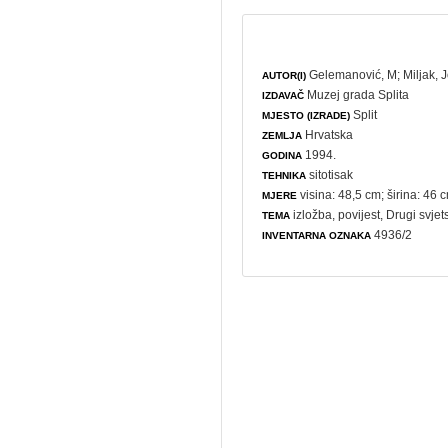
Gelemanović, M
;
Miljak, 
AUTOR(I)
Muzej grada Splita
IZDAVAČ
Split
MJESTO (IZRADE)
Hrvatska
ZEMLJA
1994.
GODINA
sitotisak
TEHNIKA
visina: 48,5 cm; širina: 46 
MJERE
izložba
,
povijest
,
Drugi svjets
TEMA
4936/2
INVENTARNA OZNAKA