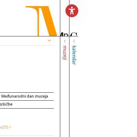
muzeji
kalendar
za Međunarodni dan muzeja
 izložbe
a
(25) >