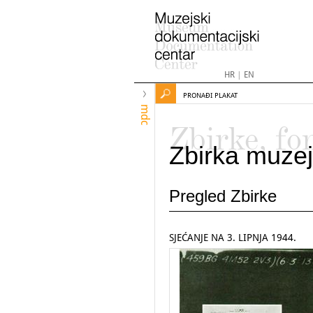
HR
|
EN
PRONAĐI PLAKAT
mdc
Zbirke, fo
Zbirka muzej
Pregled Zbirke
SJEĆANJE NA 3. LIPNJA 1944.