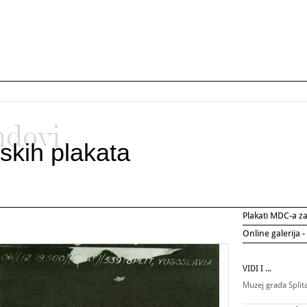
ndovi
skih plakata
Plakati MDC-a 
Online galerija -
VIDI I ...
Muzej grada Split