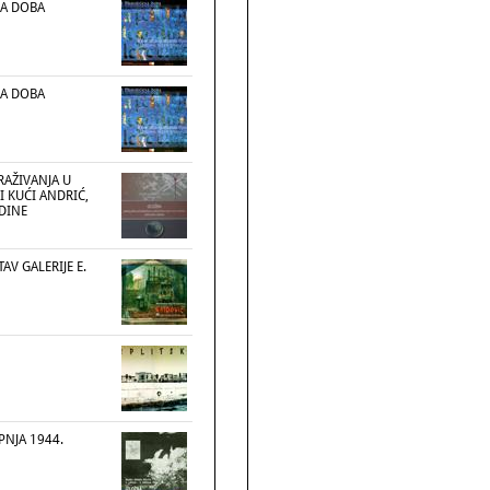
VA DOBA
VA DOBA
RAŽIVANJA U
I KUĆI ANDRIĆ,
ODINE
AV GALERIJE E.
IPNJA 1944.