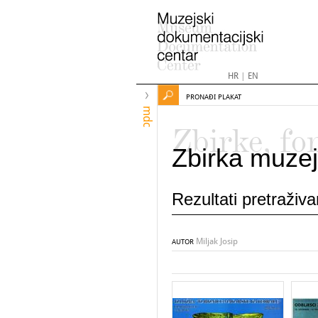
HR
|
EN
PRONAĐI PLAKAT
mdc
Zbirke, fo
Zbirka muzej
Rezultati pretraživ
Miljak Josip
AUTOR