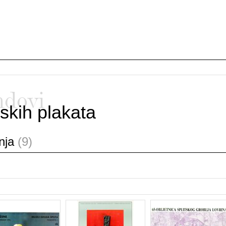
ndovi
skih plakata
anja
(9)