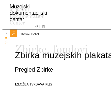
HR
|
EN
PRONAĐI PLAKAT
mdc
Zbirke, fondovi
Zbirka muzejskih plakat
Pregled Zbirke
IZLOŽBA TVRĐAVA KLIS