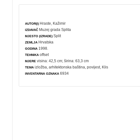
Hraste, Kažimir
AUTOR(I)
Muzej grada Splita
IZDAVAČ
Split
MJESTO (IZRADE)
Hrvatska
ZEMLJA
1998.
GODINA
offset
TEHNIKA
visina: 42,5 cm; širina: 63,3 cm
MJERE
izložba
,
arhitektonska baština
,
povijest
, Klis
TEMA
6934
INVENTARNA OZNAKA