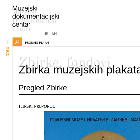
HR
|
EN
PRONAĐI PLAKAT
mdc
Zbirke, fondovi
Zbirka muzejskih plakat
Pregled Zbirke
ILIRSKI PREPOROD