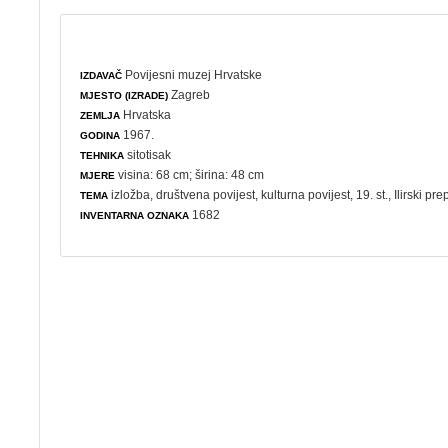
Povijesni muzej Hrvatske
IZDAVAČ
Zagreb
MJESTO (IZRADE)
Hrvatska
ZEMLJA
1967.
GODINA
sitotisak
TEHNIKA
visina: 68 cm; širina: 48 cm
MJERE
izložba
,
društvena povijest
,
kulturna povijest
, 19. st.,
Ilirski pr
TEMA
1682
INVENTARNA OZNAKA