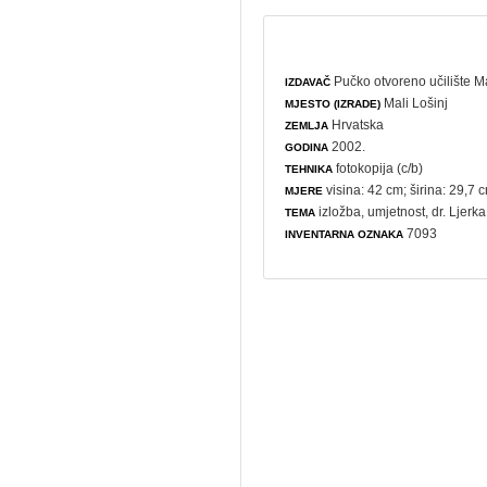
Pučko otvoreno učilište M
IZDAVAČ
Mali Lošinj
MJESTO (IZRADE)
Hrvatska
ZEMLJA
2002.
GODINA
fotokopija (c/b)
TEHNIKA
visina: 42 cm; širina: 29,7 
MJERE
izložba
,
umjetnost
, dr. Ljerk
TEMA
7093
INVENTARNA OZNAKA