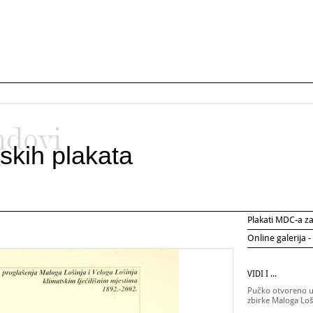
ndovi
skih plakata
Plakati MDC-a 
Online galerija -
VIDI I ...
Pučko otvoreno uč
zbirke Maloga Loš