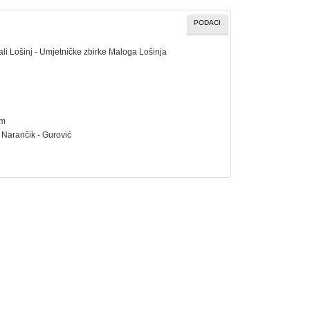
PODACI
ali Lošinj - Umjetničke zbirke Maloga Lošinja
cm
a Narančik - Gurović