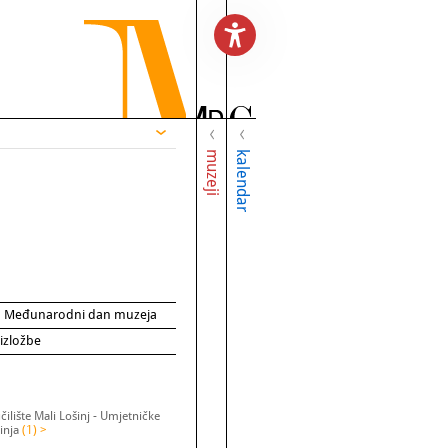
muzeji
kalendar
za Međunarodni dan muzeja
 izložbe
ilište Mali Lošinj - Umjetničke
inja
(1) >