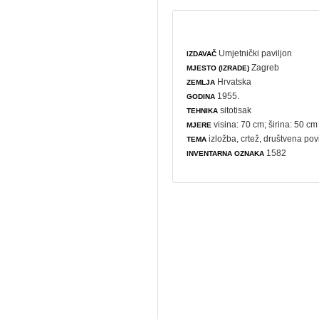
Umjetnički paviljon
IZDAVAČ
Zagreb
MJESTO (IZRADE)
Hrvatska
ZEMLJA
1955.
GODINA
sitotisak
TEHNIKA
visina: 70 cm; širina: 50 cm
MJERE
izložba
,
crtež
,
društvena povi
TEMA
1582
INVENTARNA OZNAKA