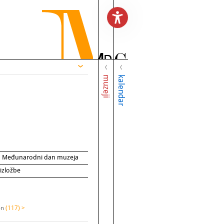
muzeji
kalendar
za Međunarodni dan muzeja
 izložbe
on
(117) >