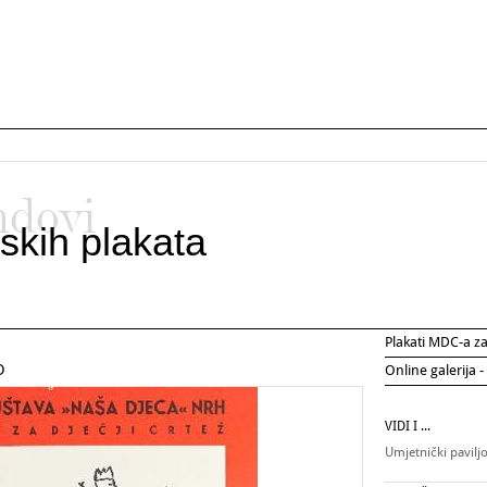
ndovi
skih plakata
Plakati MDC-a 
D
Online galerija -
VIDI I ...
Umjetnički pavilj