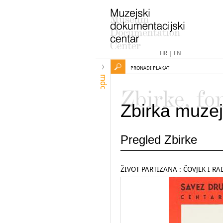
HR
|
EN
PRONAĐI PLAKAT
mdc
Zbirke, fo
Zbirka muzej
Pregled Zbirke
ŽIVOT PARTIZANA : ČOVJEK I RA