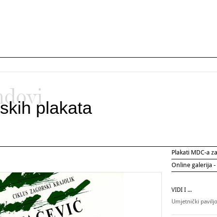
ndovi
skih plakata
Plakati MDC-a 
Online galerija -
VIDI I ...
Umjetnički pavilj