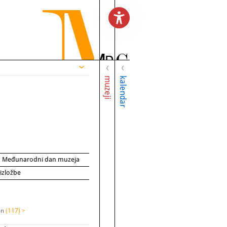
muzeji
kalendar
za Međunarodni dan muzeja
 izložbe
on
(117) >