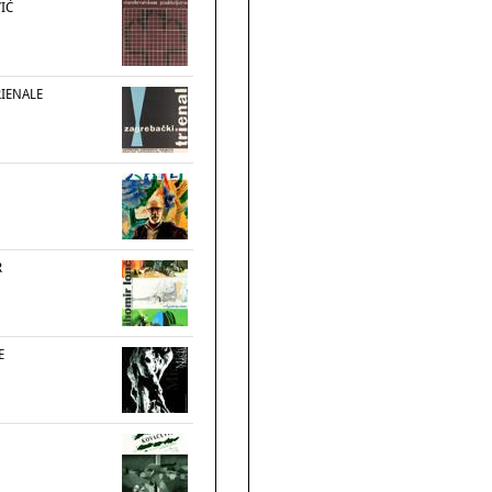
IĆ
RIENALE
R
E