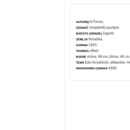
ArTresor,
AUTOR(I)
Umjetnički paviljon
IZDAVAČ
Zagreb
MJESTO (IZRADE)
Hrvatska
ZEMLJA
1993.
GODINA
offset
TEHNIKA
visina: 68 cm; širina: 48 cm
MJERE
Edo Kovačević,
slikarstvo
, H
TEMA
4685
INVENTARNA OZNAKA