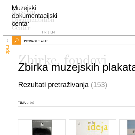
HR
|
EN
PRONAĐI PLAKAT
mdc
Zbirke, fondovi
Zbirka muzejskih plakat
Rezultati pretraživanja
(153)
crtež
TEMA