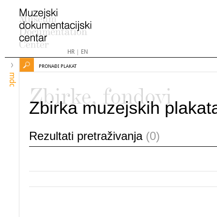
HR
|
EN
PRONAĐI PLAKAT
mdc
Zbirke, fondovi
Zbirka muzejskih plakat
Rezultati pretraživanja
(0)