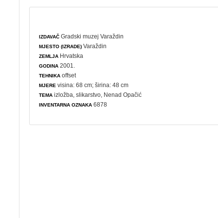
Gradski muzej Varaždin
IZDAVAČ
Varaždin
MJESTO (IZRADE)
Hrvatska
ZEMLJA
2001.
GODINA
offset
TEHNIKA
visina: 68 cm; širina: 48 cm
MJERE
izložba
,
slikarstvo
, Nenad Opačić
TEMA
6878
INVENTARNA OZNAKA