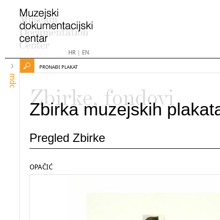
HR
|
EN
PRONAĐI PLAKAT
mdc
Zbirke, fondovi
Zbirka muzejskih plakat
Pregled Zbirke
OPAČIĆ