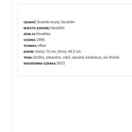
Gradski muzej Varaždin
IZDAVAČ
Varaždin
MJESTO (IZRADE)
Hrvatska
ZEMLJA
1998.
GODINA
offset
TEHNIKA
visina: 70 cm; širina: 48,5 cm
MJERE
izložba
,
slikarstvo
,
crtež
,
akvarel
,
karikatura
, Ivo Režek
TEMA
5653
INVENTARNA OZNAKA