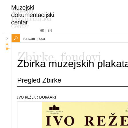
HR
|
EN
PRONAĐI PLAKAT
mdc
Zbirke, fondovi
Zbirka muzejskih plakat
Pregled Zbirke
IVO REŽEK : DORAART