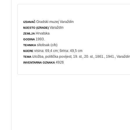
Gradski muzej Varaždin
IZDAVAČ
Varaždin
MJESTO (IZRADE)
Hrvatska
ZEMLJA
1993.
GODINA
sitotisak (c/b)
TEHNIKA
visina: 69,4 cm; širina: 49,5 cm
MJERE
izložba
,
politička povijest
, 19. st., 20. st., 1861., 1941., Varaždi
TEMA
4926
INVENTARNA OZNAKA