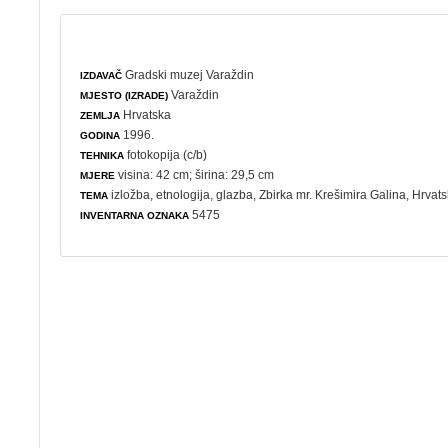
Gradski muzej Varaždin
IZDAVAČ
Varaždin
MJESTO (IZRADE)
Hrvatska
ZEMLJA
1996.
GODINA
fotokopija (c/b)
TEHNIKA
visina: 42 cm; širina: 29,5 cm
MJERE
izložba
,
etnologija
,
glazba
, Zbirka mr. Krešimira Galina, Hrvat
TEMA
5475
INVENTARNA OZNAKA