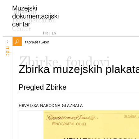
HR
|
EN
PRONAĐI PLAKAT
mdc
Zbirke, fondovi
Zbirka muzejskih plakat
Pregled Zbirke
HRVATSKA NARODNA GLAZBALA