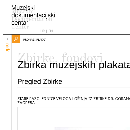
HR
|
EN
PRONAĐI PLAKAT
mdc
Zbirke, fondovi
Zbirka muzejskih plakat
Pregled Zbirke
STARE RAZGLEDNICE VELOGA LOŠINJA IZ ZBIRKE DR. GORANA
ZAGREBA