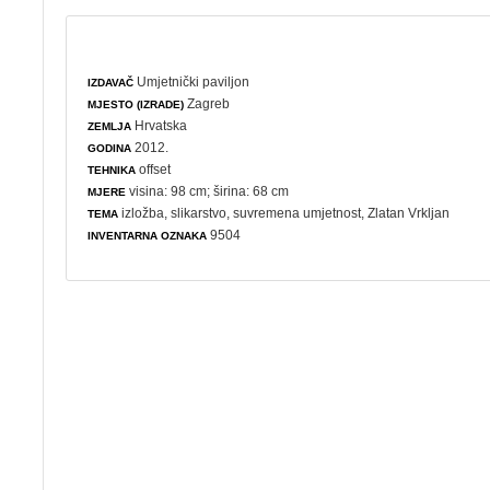
Umjetnički paviljon
IZDAVAČ
Zagreb
MJESTO (IZRADE)
Hrvatska
ZEMLJA
2012.
GODINA
offset
TEHNIKA
visina: 98 cm; širina: 68 cm
MJERE
izložba
,
slikarstvo
,
suvremena umjetnost
, Zlatan Vrkljan
TEMA
9504
INVENTARNA OZNAKA