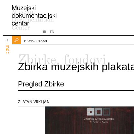
HR
|
EN
PRONAĐI PLAKAT
mdc
Zbirke, fondovi
Zbirka muzejskih plakat
Pregled Zbirke
ZLATAN VRKLJAN