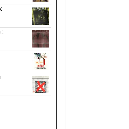
IĆ
IĆ
H