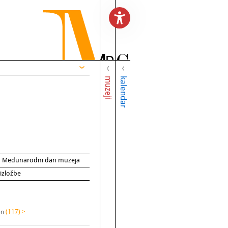
muzeji
kalendar
za Međunarodni dan muzeja
 izložbe
on
(117) >