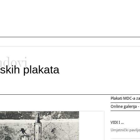
ndovi
skih plakata
Plakati MDC-a 
Online galerija -
VIDI I ...
Umjetnički pavilj