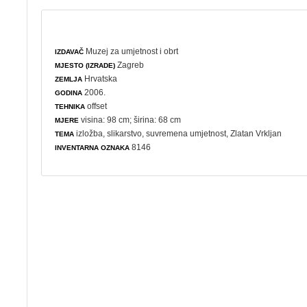
Muzej za umjetnost i obrt
IZDAVAČ
Zagreb
MJESTO (IZRADE)
Hrvatska
ZEMLJA
2006.
GODINA
offset
TEHNIKA
visina: 98 cm; širina: 68 cm
MJERE
izložba
,
slikarstvo
,
suvremena umjetnost
, Zlatan Vrkljan
TEMA
8146
INVENTARNA OZNAKA