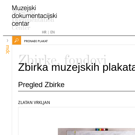
HR
|
EN
PRONAĐI PLAKAT
mdc
Zbirke, fondovi
Zbirka muzejskih plakat
Pregled Zbirke
ZLATAN VRKLJAN