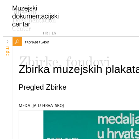
HR
|
EN
PRONAĐI PLAKAT
mdc
Zbirke, fondovi
Zbirka muzejskih plakat
Pregled Zbirke
MEDALJA U HRVATSKOJ