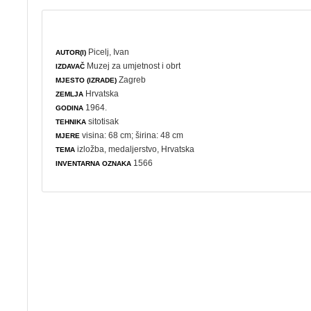
Picelj, Ivan
AUTOR(I)
Muzej za umjetnost i obrt
IZDAVAČ
Zagreb
MJESTO (IZRADE)
Hrvatska
ZEMLJA
1964.
GODINA
sitotisak
TEHNIKA
visina: 68 cm; širina: 48 cm
MJERE
izložba
,
medaljerstvo
, Hrvatska
TEMA
1566
INVENTARNA OZNAKA