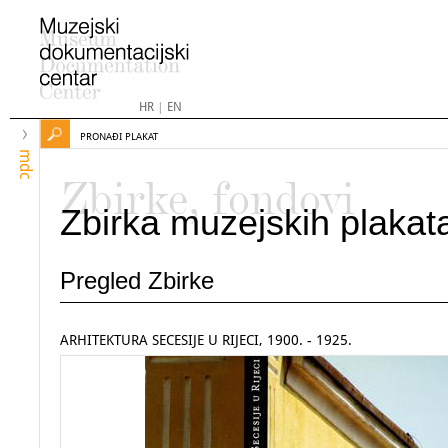
HR
|
EN
PRONAĐI PLAKAT
mdc
Zbirke, fondovi
Zbirka muzejskih plakat
Pregled Zbirke
ARHITEKTURA SECESIJE U RIJECI, 1900. - 1925.