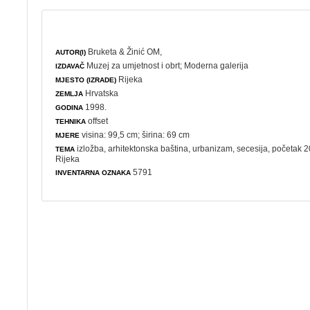
Bruketa & Žinić OM,
AUTOR(I)
Muzej za umjetnost i obrt
;
Moderna galerija
IZDAVAČ
Rijeka
MJESTO (IZRADE)
Hrvatska
ZEMLJA
1998.
GODINA
offset
TEHNIKA
visina: 99,5 cm; širina: 69 cm
MJERE
izložba
,
arhitektonska baština
,
urbanizam
,
secesija
, početak 20
TEMA
Rijeka
5791
INVENTARNA OZNAKA