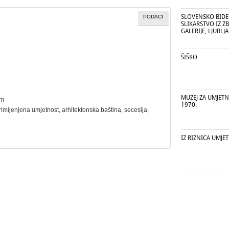
SLOVENSKO BID
PODACI
SLIKARSTVO IZ Z
GALERIJE, LJUBLJ
ŠIŠKO
MUZEJ ZA UMJETNO
cm
1970.
rimijenjena umjetnost
,
arhitektonska baština
,
secesija
,
IZ RIZNICA UMJE