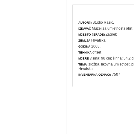
Studio Rašić,
AUTOR(I)
Muzej za umjetnost i obrt
IZDAVAČ
Zagreb
MJESTO (IZRADE)
Hrvatska
ZEMLJA
2003.
GODINA
offset
TEHNIKA
visina: 98 cm; širina: 34,2 
MJERE
izložba
,
likovna umjetnost
,
p
TEMA
Hrvatska
7507
INVENTARNA OZNAKA