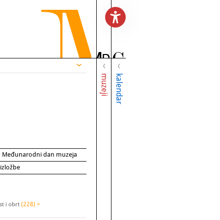
muzeji
kalendar
za Međunarodni dan muzeja
 izložbe
t i obrt
(228) >