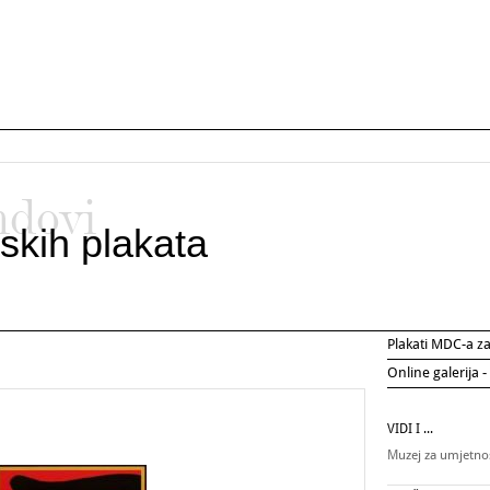
ndovi
skih plakata
Plakati MDC-a 
Online galerija -
VIDI I ...
Muzej za umjetnos