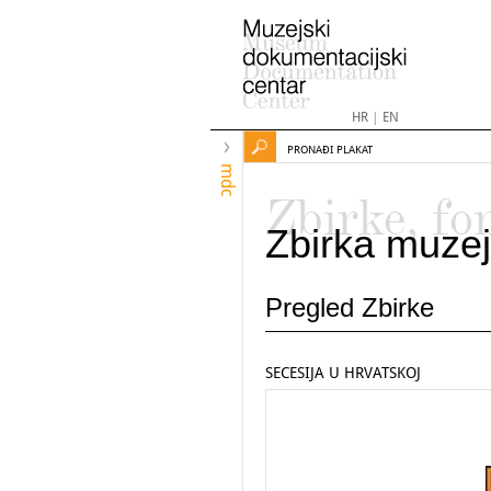
HR
|
EN
PRONAĐI PLAKAT
mdc
Zbirke, fo
Zbirka muzej
Pregled Zbirke
SECESIJA U HRVATSKOJ