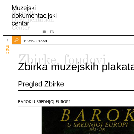
HR
|
EN
PRONAĐI PLAKAT
mdc
Zbirke, fondovi
Zbirka muzejskih plakat
Pregled Zbirke
BAROK U SREDNJOJ EUROPI