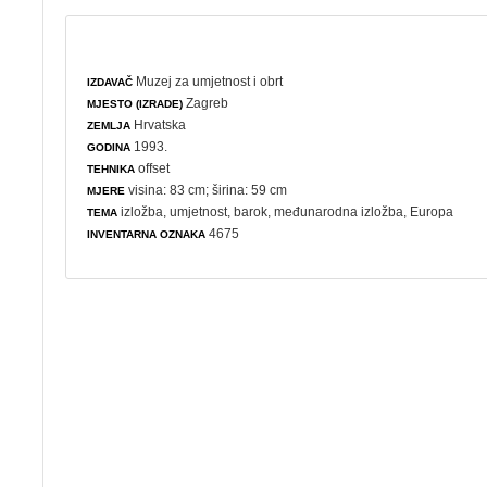
Muzej za umjetnost i obrt
IZDAVAČ
Zagreb
MJESTO (IZRADE)
Hrvatska
ZEMLJA
1993.
GODINA
offset
TEHNIKA
visina: 83 cm; širina: 59 cm
MJERE
izložba
,
umjetnost
,
barok
,
međunarodna izložba
, Europa
TEMA
4675
INVENTARNA OZNAKA