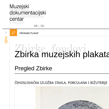
HR
|
EN
PRONAĐI PLAKAT
mdc
Zbirke, fondovi
Zbirka muzejskih plakat
Pregled Zbirke
ČEHOSLOVAČKA IZLOŽBA STAKLA, PORCULANA I BIŽUTERIJE