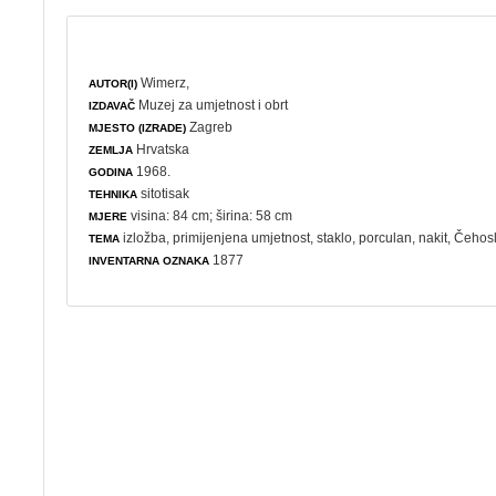
Wimerz,
AUTOR(I)
Muzej za umjetnost i obrt
IZDAVAČ
Zagreb
MJESTO (IZRADE)
Hrvatska
ZEMLJA
1968.
GODINA
sitotisak
TEHNIKA
visina: 84 cm; širina: 58 cm
MJERE
izložba
,
primijenjena umjetnost
,
staklo
,
porculan
,
nakit
, Čehos
TEMA
1877
INVENTARNA OZNAKA