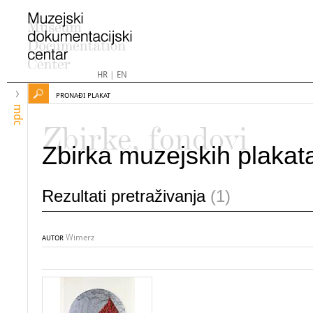
HR
|
EN
PRONAĐI PLAKAT
mdc
Zbirke, fondovi
Zbirka muzejskih plakat
Rezultati pretraživanja
(1)
Wimerz
AUTOR