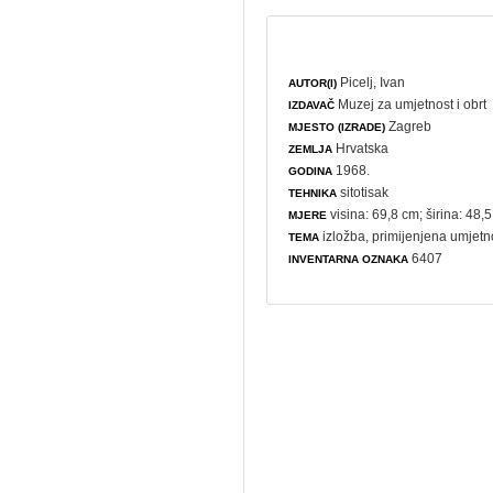
Picelj, Ivan
AUTOR(I)
Muzej za umjetnost i obrt
IZDAVAČ
Zagreb
MJESTO (IZRADE)
Hrvatska
ZEMLJA
1968.
GODINA
sitotisak
TEHNIKA
visina: 69,8 cm; širina: 48,
MJERE
izložba
,
primijenjena umjetn
TEMA
6407
INVENTARNA OZNAKA