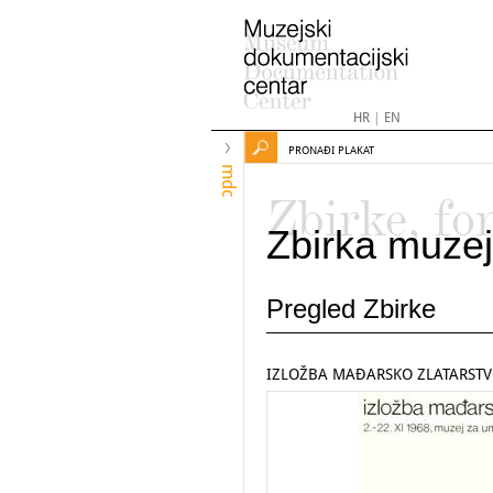
HR
|
EN
PRONAĐI PLAKAT
mdc
Zbirke, fo
Zbirka muzej
Pregled Zbirke
IZLOŽBA MAĐARSKO ZLATARSTVO 