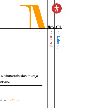
muzeji
kalendar
za Međunarodni dan muzeja
 izložbe
t i obrt
(228) >