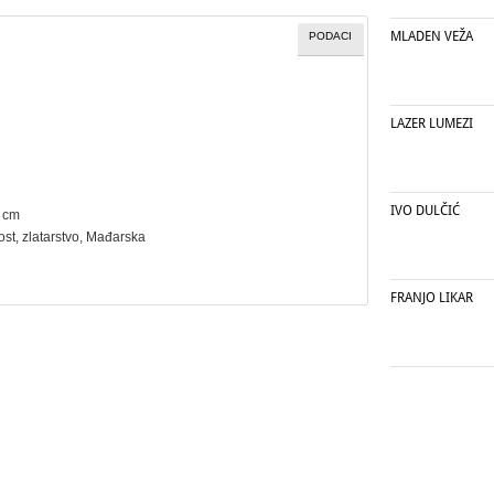
MLADEN VEŽA
PODACI
LAZER LUMEZI
IVO DULČIĆ
5 cm
ost
,
zlatarstvo
, Mađarska
FRANJO LIKAR