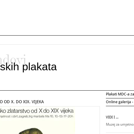
ndovi
skih plakata
Plakati MDC-a 
OD X. DO XIX. VIJEKA
Online galerija -
VIDI I ...
Muzej za umjetnos