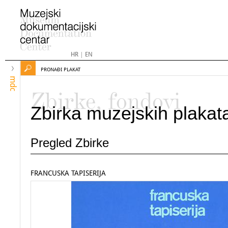
HR
|
EN
PRONAĐI PLAKAT
mdc
Zbirke, fondovi
Zbirka muzejskih plakat
Pregled Zbirke
FRANCUSKA TAPISERIJA