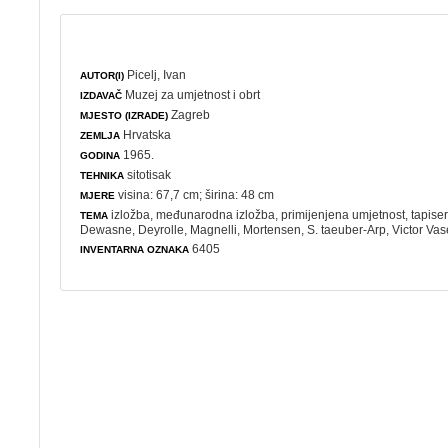
Picelj, Ivan
AUTOR(I)
Muzej za umjetnost i obrt
IZDAVAČ
Zagreb
MJESTO (IZRADE)
Hrvatska
ZEMLJA
1965.
GODINA
sitotisak
TEHNIKA
visina: 67,7 cm; širina: 48 cm
MJERE
izložba
,
međunarodna izložba
,
primijenjena umjetnost
,
tapiser
TEMA
Dewasne, Deyrolle, Magnelli, Mortensen, S. taeuber-Arp, Victor Vas
6405
INVENTARNA OZNAKA