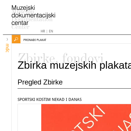
HR
|
EN
PRONAĐI PLAKAT
mdc
Zbirke, fondovi
Zbirka muzejskih plakat
Pregled Zbirke
SPORTSKI KOSTIM NEKAD I DANAS