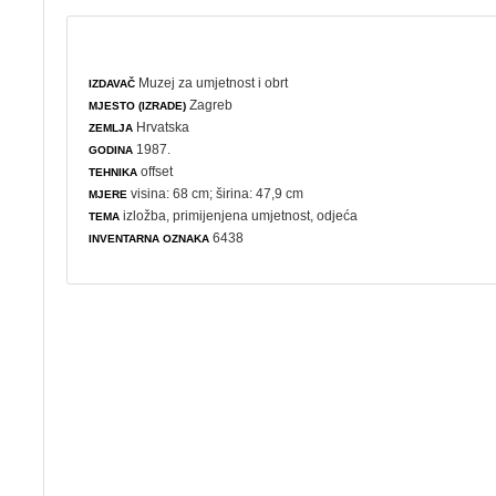
Muzej za umjetnost i obrt
IZDAVAČ
Zagreb
MJESTO (IZRADE)
Hrvatska
ZEMLJA
1987.
GODINA
offset
TEHNIKA
visina: 68 cm; širina: 47,9 cm
MJERE
izložba
,
primijenjena umjetnost
,
odjeća
TEMA
6438
INVENTARNA OZNAKA