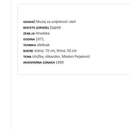
Muzej za umjetnost i obrt
IZDAVAČ
Zagreb
MJESTO (IZRADE)
Hrvatska
ZEMLJA
1971.
GODINA
sitotisak
TEHNIKA
visina: 70 cm; širina: 50 cm
MJERE
izložba
,
slikarstvo
, Mladen Pejaković
TEMA
1886
INVENTARNA OZNAKA