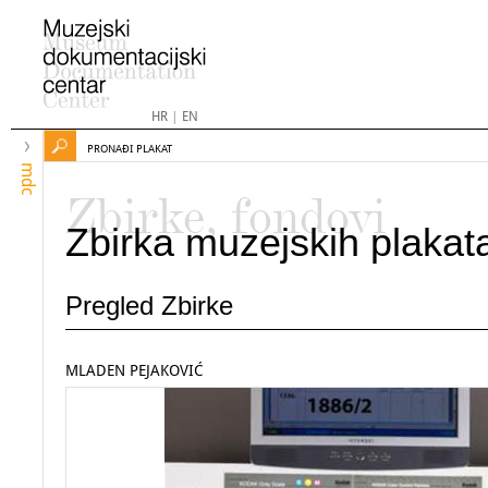
HR
|
EN
PRONAĐI PLAKAT
mdc
Zbirke, fondovi
Zbirka muzejskih plakat
Pregled Zbirke
MLADEN PEJAKOVIĆ