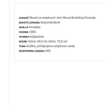
Muzej za umjetnost i obrt
;
Muzej Brodskog Posavlja
IZDAVAČ
Slavonski Brod
MJESTO (IZRADE)
Hrvatska
ZEMLJA
1960.
GODINA
knjigotisak
TEHNIKA
visina: 49,5 cm; širina: 70,5 cm
MJERE
izložba
,
primijenjena umjetnost
,
metal
TEMA
289
INVENTARNA OZNAKA