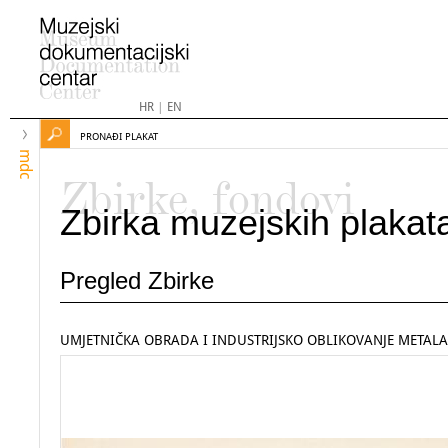
HR
|
EN
PRONAĐI PLAKAT
mdc
Zbirke, fondovi
Zbirka muzejskih plakat
Pregled Zbirke
UMJETNIČKA OBRADA I INDUSTRIJSKO OBLIKOVANJE METALA