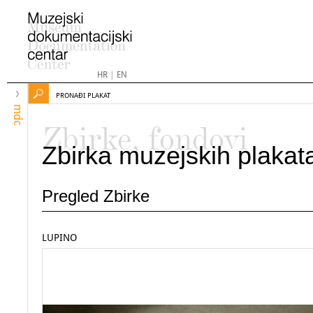
HR
|
EN
PRONAĐI PLAKAT
mdc
Zbirke, fondovi
Zbirka muzejskih plakat
Pregled Zbirke
LUPINO