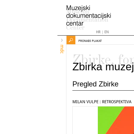
HR
|
EN
PRONAĐI PLAKAT
mdc
Zbirke, fo
Zbirka muzej
Pregled Zbirke
MILAN VULPE : RETROSPEKTIVA