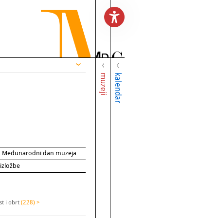
muzeji
kalendar
za Međunarodni dan muzeja
 izložbe
t i obrt
(228) >