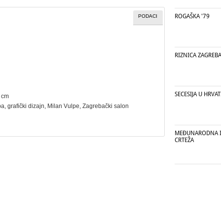
ROGAŠKA '79
PODACI
RIZNICA ZAGREB
SECESIJA U HRVA
7 cm
ba
,
grafički dizajn
, Milan Vulpe, Zagrebački salon
MEĐUNARODNA IZ
CRTEŽA