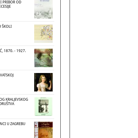
I PRIBOR OD
CESIJE
U ŠKOLI
, 1870. - 1927.
RVATSKOJ
OG KRALJEVSKOG
DRUŠTVA
NCI U ZAGREBU