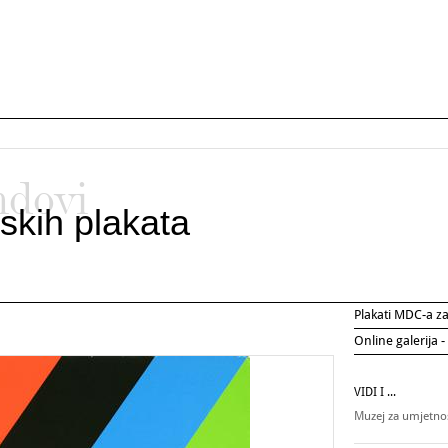
ndovi
skih plakata
Plakati MDC-a 
Online galerija -
VIDI I ...
Muzej za umjetnos