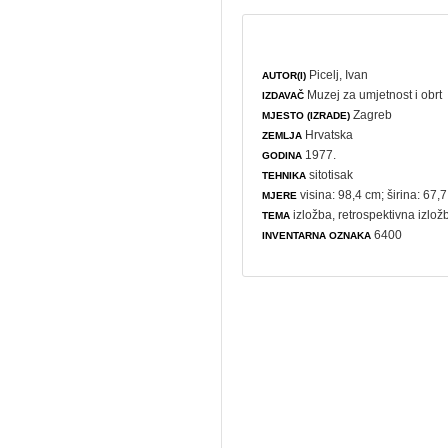
Picelj, Ivan
AUTOR(I)
Muzej za umjetnost i obrt
IZDAVAČ
Zagreb
MJESTO (IZRADE)
Hrvatska
ZEMLJA
1977.
GODINA
sitotisak
TEHNIKA
visina: 98,4 cm; širina: 67,
MJERE
izložba
,
retrospektivna izlož
TEMA
6400
INVENTARNA OZNAKA