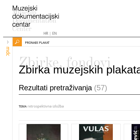
HR
|
EN
PRONAĐI PLAKAT
mdc
Zbirke, fondovi
Zbirka muzejskih plakat
Rezultati pretraživanja
(57)
retrospektivna izložba
TEMA